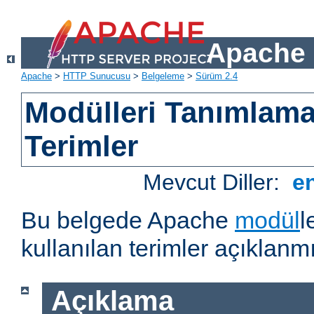
Apache 
Apache
>
HTTP Sunucusu
>
Belgeleme
>
Sürüm 2.4
Modülleri Tanımlama
Terimler
Mevcut Diller:
e
Bu belgede Apache
modül
l
kullanılan terimler açıklanmı
Açıklama