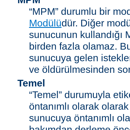
“MPM” durumlu bir mod
Modülü
dür. Diğer modül
sunucunun kullandığı 
birden fazla olamaz. B
sunucuya gelen istekle
ve öldürülmesinden so
Temel
“Temel” durumuyla etik
öntanımlı olarak olarak
sunucuya öntanımlı ola
bakımdan derleme önc